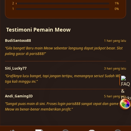
2
1%
1
0%
Testimoni Pemain Meow
BudiSantoso88
1 hari yang lalu
“Gila banget! Baru main Meow sebentar langsung dapat jackpot besar. Slot
paling gacor di paris888!”
Siti_Lucky77
3 hari yang lalu
“Grafiknya lucu banget, tapi jangan tertipu, menangnya serius! Sudah WD
tiga kali minggu ini.”
Andi_GamingID
5 hari yang lalu
“Sangat puas main di sini. Proses login paris888 sangat cepat dan game
Meow ini benar-benar memberikan profit.”