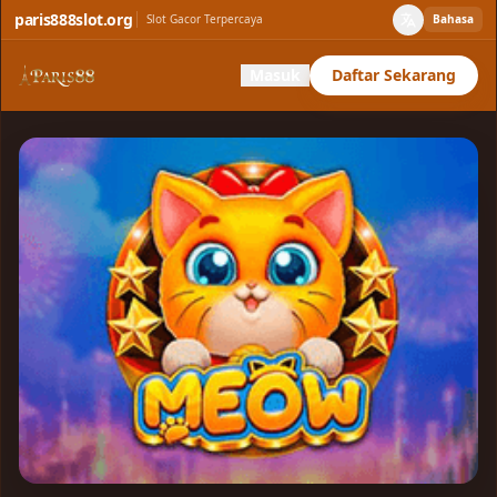
paris888slot.org
Slot Gacor Terpercaya
Bahasa
Masuk
Daftar Sekarang