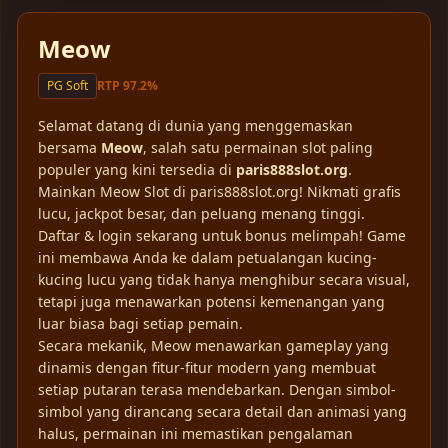
▶
Meow
PG Soft
RTP 97.2%
Selamat datang di dunia yang menggemaskan
bersama
Meow
, salah satu permainan slot paling
populer yang kini tersedia di
paris888slot.org
.
Mainkan Meow Slot di paris888slot.org! Nikmati grafis
lucu, jackpot besar, dan peluang menang tinggi.
Daftar & login sekarang untuk bonus melimpah! Game
ini membawa Anda ke dalam petualangan kucing-
kucing lucu yang tidak hanya menghibur secara visual,
tetapi juga menawarkan potensi kemenangan yang
luar biasa bagi setiap pemain.
Secara mekanik, Meow menawarkan gameplay yang
dinamis dengan fitur-fitur modern yang membuat
setiap putaran terasa mendebarkan. Dengan simbol-
simbol yang dirancang secara detail dan animasi yang
halus, permainan ini memastikan pengalaman