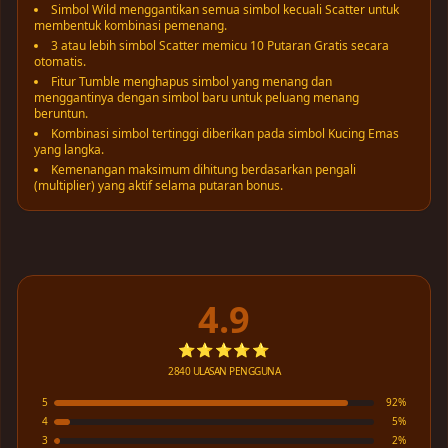
Simbol Wild menggantikan semua simbol kecuali Scatter untuk
membentuk kombinasi pemenang.
3 atau lebih simbol Scatter memicu 10 Putaran Gratis secara
otomatis.
Fitur Tumble menghapus simbol yang menang dan
menggantinya dengan simbol baru untuk peluang menang
beruntun.
Kombinasi simbol tertinggi diberikan pada simbol Kucing Emas
yang langka.
Kemenangan maksimum dihitung berdasarkan pengali
(multiplier) yang aktif selama putaran bonus.
4.9
⭐⭐⭐⭐⭐
2840 ULASAN PENGGUNA
5
92%
4
5%
3
2%