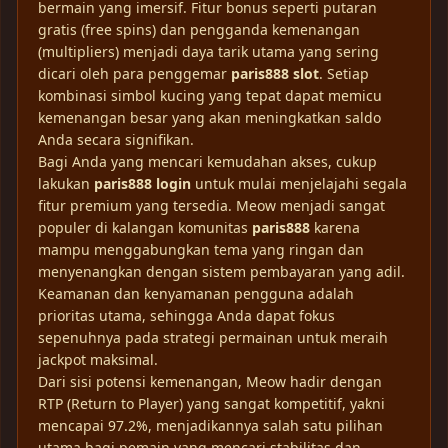
bermain yang imersif. Fitur bonus seperti putaran
gratis (free spins) dan pengganda kemenangan
(multipliers) menjadi daya tarik utama yang sering
dicari oleh para penggemar
paris888 slot
. Setiap
kombinasi simbol kucing yang tepat dapat memicu
kemenangan besar yang akan meningkatkan saldo
Anda secara signifikan.
Bagi Anda yang mencari kemudahan akses, cukup
lakukan
paris888 login
untuk mulai menjelajahi segala
fitur premium yang tersedia. Meow menjadi sangat
populer di kalangan komunitas
paris888
karena
mampu menggabungkan tema yang ringan dan
menyenangkan dengan sistem pembayaran yang adil.
Keamanan dan kenyamanan pengguna adalah
prioritas utama, sehingga Anda dapat fokus
sepenuhnya pada strategi permainan untuk meraih
jackpot maksimal.
Dari sisi potensi kemenangan, Meow hadir dengan
RTP (Return to Player) yang sangat kompetitif, yakni
mencapai 97.2%, menjadikannya salah satu pilihan
utama bagi pemain yang mencari stabilitas dan