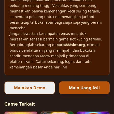
peluang menang tinggi. Volatilitas yang seimbang
memastikan bahwa kemenangan kecil sering terjadi,
sementara peluang untuk memenangkan jackpot
besar tetap terbuka lebar bagi siapa saja yang berani
mencoba.
Jangan lewatkan kesempatan emas ini untuk
merasakan sensasi bermain game slot kucing terbaik.
Bergabunglah sekarang di
paris888slot.org
, nikmati
bonus pendaftaran yang melimpah, dan buktikan
sendiri mengapa Meow menjadi primadona di
platform kami. Daftar sekarang, login, dan raih
kemenangan besar Anda hari ini!
Mainkan Demo
Main Uang Asli
Game Terkait