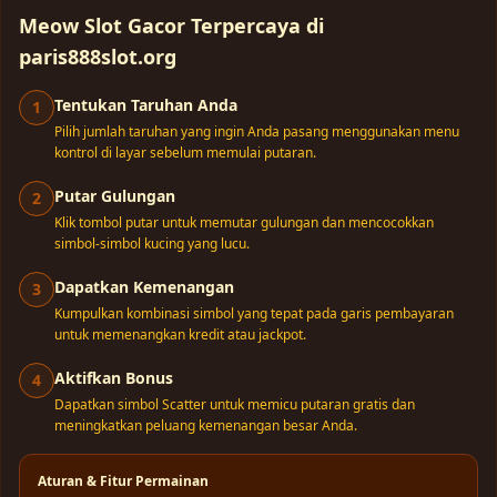
Meow Slot Gacor Terpercaya di
paris888slot.org
Tentukan Taruhan Anda
1
Pilih jumlah taruhan yang ingin Anda pasang menggunakan menu
kontrol di layar sebelum memulai putaran.
Putar Gulungan
2
Klik tombol putar untuk memutar gulungan dan mencocokkan
simbol-simbol kucing yang lucu.
Dapatkan Kemenangan
3
Kumpulkan kombinasi simbol yang tepat pada garis pembayaran
untuk memenangkan kredit atau jackpot.
Aktifkan Bonus
4
Dapatkan simbol Scatter untuk memicu putaran gratis dan
meningkatkan peluang kemenangan besar Anda.
Aturan & Fitur Permainan