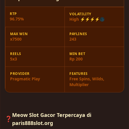
RTP
VOLATILITY
96.75%
High ⚡⚡⚡⚡🌑
MAX WIN
PAYLINES
x7500
243
REELS
MIN BET
5x3
Rp 200
PROVIDER
FEATURES
Pragmatic Play
Free Spins, Wilds,
Multiplier
Meow Slot Gacor Terpercaya di
❓
paris888slot.org