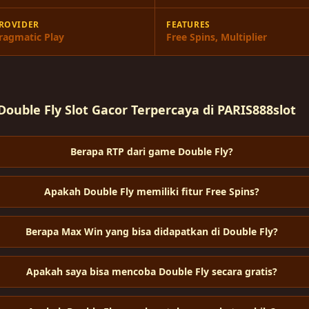
ROVIDER
FEATURES
ragmatic Play
Free Spins, Multiplier
Double Fly Slot Gacor Terpercaya di PARIS888slot
Berapa RTP dari game Double Fly?
Apakah Double Fly memiliki fitur Free Spins?
Berapa Max Win yang bisa didapatkan di Double Fly?
Apakah saya bisa mencoba Double Fly secara gratis?