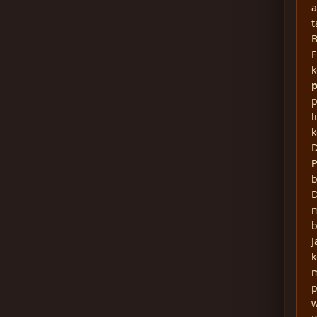
a
t
B
F
k
p
p
l
k
D
P
b
D
m
b
J
k
m
p
w