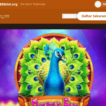
s888slot.org
Slot Gacor Terpercaya
B
Masuk
Daftar Sekara