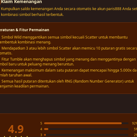
Klaim Kemenangan
Kumpulkan saldo kemenangan Anda secara otomatis ke akun paris888 Anda se
kombinasi simbol berhasil terbentuk.
eraturan & Fitur Permainan
Simbol Wild menggantikan semua simbol kecuali Scatter untuk membantu
embentuk kombinasi menang.
Mendapatkan 3 atau lebih simbol Scatter akan memicu 10 putaran gratis secar
omatis.
Fitur Tumble akan menghapus simbol yang menang dan menggantinya dengan
imbol baru untuk peluang menang beruntun.
Kemenangan maksimum dalam satu putaran dapat mencapai hingga 5.000x da
mlah taruhan awal.
Semua hasil putaran ditentukan oleh RNG (Random Number Generator) untuk
enjamin keadilan permainan.
5
92
4.9
4
5
3
2