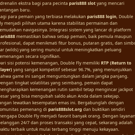
drenalin ekstra bagi para pecinta
paris888 slot
yang mencari
antangan baru.
agi para pemain yang terbiasa melakukan
paris888 login
, Double
ly menjadi pilihan utama karena stabilitas permainan dan
emudahan navigasinya. Integrasi sistem yang lancar di platform
aris888
memastikan bahwa setiap pemain, baik pemula maupun
rofesional, dapat menikmati fitur bonus, putaran gratis, dan simb
iar (wilds) yang sering muncul untuk meningkatkan peluang
emenangan secara signifikan.
ari sisi potensi kemenangan, Double Fly memiliki
RTP (Return to
layer)
yang sangat kompetitif sebesar 96.7%, yang menunjukkan
ahwa game ini sangat menguntungkan dalam jangka panjang.
engan tingkat volatilitas yang seimbang, pemain dapat
engharapkan kemenangan rutin sambil tetap mengincar jackpot
esar yang bisa mengubah saldo akun Anda dalam sekejap.
angan lewatkan kesempatan emas ini. Bergabunglah dengan
omunitas pemenang di
paris888slot.org
dan buktikan sendiri
engapa Double Fly menjadi favorit banyak orang. Dengan layana
elanggan 24/7 dan proses transaksi yang cepat, sekarang adalah
aktu terbaik untuk mulai terbang tinggi menuju kekayaan.