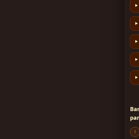
Bar
par
1