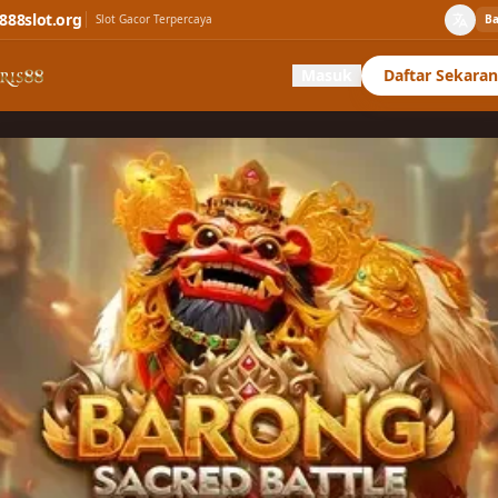
s888slot.org
Slot Gacor Terpercaya
B
Masuk
Daftar Sekara