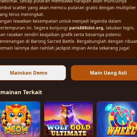
aksimal. Setiap putaran membawa harapan akan munculnya
imbol scatter yang akan memicu putaran gratis dengan multiplier
ang terus meningkat.
angan lewatkan kesempatan untuk menjadi legenda dalam
ertempuran ini. Segera kunjungi
paris888slot.org
, lakukan login,
an rasakan sendiri keajaiban grafik serta besarnya potensi
emenangan di Barong Sacred Battle. Bergabunglah dengan ribua
emain lainnya dan raihlah jackpot impian Anda sekarang juga!
Mainkan Demo
Main Uang Asli
rmainan Terkait