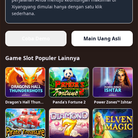
Xiyangyang dimulai hanya dengan satu klik
sederhana.
Coba Demo
Main Uang Asli
Game Slot Populer Lainnya
Dragon's Hall Thundershots
Panda's Fortune 2
Power Zones™ Ishtar