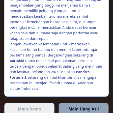
pengembalian yang tinggi ini menjamin bahwa
pemain memiliki peluang yang adil untuk
mendapatkan kembali taruhan mereka sambil
mengejar kemenangan besar. Selain itu, dukungan
perangkat mobile memastikan Anda dapat bermain
kapan saja dan di mana saja dengan performa yang
tetap stabil dan cepat.
Jangan lewatkan kesempatan untuk merasakan
keajaiban hutan bambu dan meraih keberuntungan
bersama sang panda. Bergabunglah sekarang di
paris888
untuk menikmati pengalaman bermain
terbaik dengan bonus selamat datang yang melimpah
dan layanan pelanggan 24/7. Mainkan
Panda's
Fortune 2
sekarang dan buktikan sendiri mengapa
permainan ini menjadi favorit utama di kalangan
slotter Indonesia!
Main Demo
Main Uang Asli