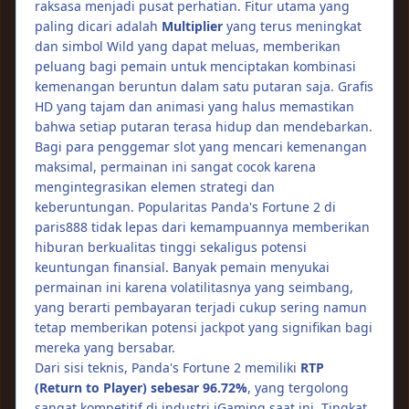
raksasa menjadi pusat perhatian. Fitur utama yang
paling dicari adalah
Multiplier
yang terus meningkat
dan simbol Wild yang dapat meluas, memberikan
peluang bagi pemain untuk menciptakan kombinasi
kemenangan beruntun dalam satu putaran saja. Grafis
HD yang tajam dan animasi yang halus memastikan
bahwa setiap putaran terasa hidup dan mendebarkan.
Bagi para penggemar slot yang mencari kemenangan
maksimal, permainan ini sangat cocok karena
mengintegrasikan elemen strategi dan
keberuntungan. Popularitas Panda's Fortune 2 di
paris888 tidak lepas dari kemampuannya memberikan
hiburan berkualitas tinggi sekaligus potensi
keuntungan finansial. Banyak pemain menyukai
permainan ini karena volatilitasnya yang seimbang,
yang berarti pembayaran terjadi cukup sering namun
tetap memberikan potensi jackpot yang signifikan bagi
mereka yang bersabar.
Dari sisi teknis, Panda's Fortune 2 memiliki
RTP
(Return to Player) sebesar 96.72%
, yang tergolong
sangat kompetitif di industri iGaming saat ini. Tingkat