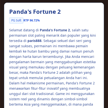
▶
Panda's Fortune 2
PG Soft
RTP 96.72%
Selamat datang di
Panda's Fortune 2
, salah satu
permainan slot paling menarik dan populer yang kini
tersedia di
paris888
. Sebagai sekuel dari seri yang
sangat sukses, permainan ini membawa pemain
kembali ke hutan bambu yang damai namun penuh
dengan harta karun tersembunyi. Jika Anda mencari
pengalaman bermain yang menggabungkan estetika
visual yang memukau dengan peluang kemenangan
besar, maka Panda's Fortune 2 adalah pilihan yang
tepat untuk memulai petualangan Anda hari ini.
Dalam hal mekanisme permainan, Panda's Fortune 2
menawarkan fitur-fitur inovatif yang membuatnya
unggul dari slot tradisional. Game ini menggunakan
sistem reel yang dinamis dengan simbol-simbol
bertema Asia yang menggemaskan, di mana panda