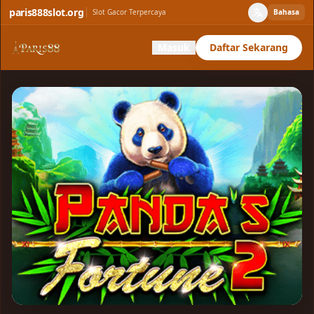
paris888slot.org
Slot Gacor Terpercaya
Bahasa
Masuk
Daftar Sekarang