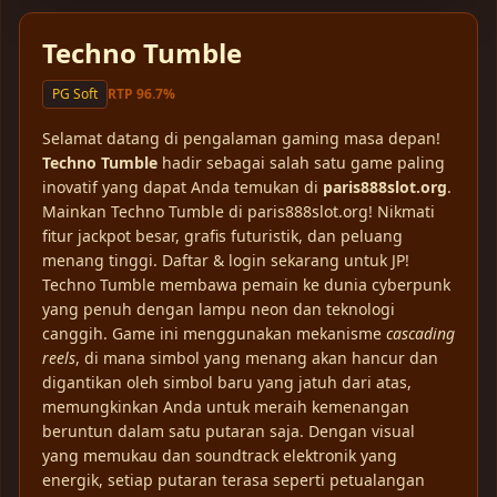
▶
Techno Tumble
PG Soft
RTP 96.7%
Selamat datang di pengalaman gaming masa depan!
Techno Tumble
hadir sebagai salah satu game paling
inovatif yang dapat Anda temukan di
paris888slot.org
.
Mainkan Techno Tumble di paris888slot.org! Nikmati
fitur jackpot besar, grafis futuristik, dan peluang
menang tinggi. Daftar & login sekarang untuk JP!
Techno Tumble membawa pemain ke dunia cyberpunk
yang penuh dengan lampu neon dan teknologi
canggih. Game ini menggunakan mekanisme
cascading
reels
, di mana simbol yang menang akan hancur dan
digantikan oleh simbol baru yang jatuh dari atas,
memungkinkan Anda untuk meraih kemenangan
beruntun dalam satu putaran saja. Dengan visual
yang memukau dan soundtrack elektronik yang
energik, setiap putaran terasa seperti petualangan