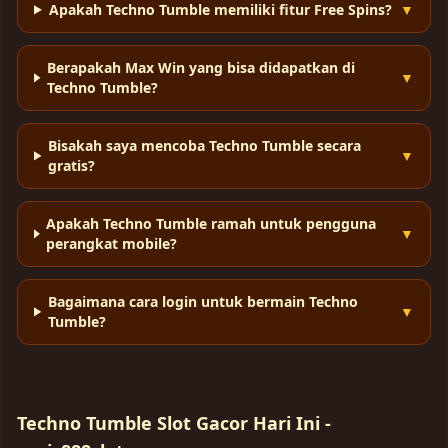
Apakah Techno Tumble memiliki fitur Free Spins?
▼
Berapakah Max Win yang bisa didapatkan di
▼
Techno Tumble?
Bisakah saya mencoba Techno Tumble secara
▼
gratis?
Apakah Techno Tumble ramah untuk pengguna
▼
perangkat mobile?
Bagaimana cara login untuk bermain Techno
▼
Tumble?
Techno Tumble Slot Gacor Hari Ini -