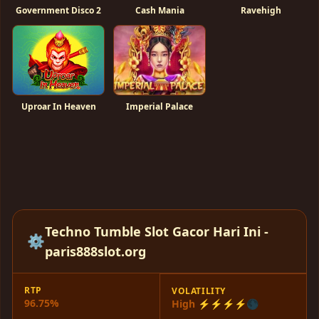
Government Disco 2
Cash Mania
Ravehigh
Imperial Palace
Uproar In Heaven
Techno Tumble Slot Gacor Hari Ini -
⚙️
paris888slot.org
RTP
VOLATILITY
96.75%
High ⚡⚡⚡⚡🌑