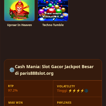
Techno Tumble
Uproar In Heaven
Cash Mania: Slot Gacor Jackpot Besar
⚙️
di paris888slot.org
RTP
VOLATILITY
97.2%
Tinggi ⚡⚡⚡⚡🌑
MAX WIN
PAYLINES