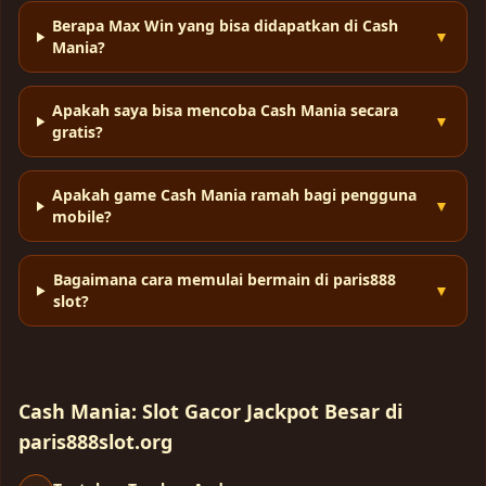
Berapa Max Win yang bisa didapatkan di Cash
▼
Mania?
Apakah saya bisa mencoba Cash Mania secara
▼
gratis?
Apakah game Cash Mania ramah bagi pengguna
▼
mobile?
Bagaimana cara memulai bermain di paris888
▼
slot?
Cash Mania: Slot Gacor Jackpot Besar di
paris888slot.org