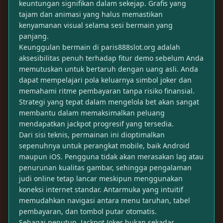
keuntungan signifikan dalam sekejap. Grafis yang
tajam dan animasi yang halus memastikan
kenyamanan visual selama sesi bermain yang
panjang.
Keunggulan bermain di paris888slot.org adalah
aksesibilitas penuh terhadap fitur demo sebelum Anda
memutuskan untuk bertaruh dengan uang asli. Anda
dapat mempelajari pola keluarnya simbol joker dan
memahami ritme pembayaran tanpa risiko finansial.
Strategi yang tepat dalam mengelola bet akan sangat
membantu dalam memaksimalkan peluang
mendapatkan jackpot progresif yang tersedia.
Dari sisi teknis, permainan ini dioptimalkan
sepenuhnya untuk perangkat mobile, baik Android
maupun iOS. Pengguna tidak akan merasakan lag atau
penurunan kualitas gambar, sehingga pengalaman
judi online tetap lancar meskipun menggunakan
koneksi internet standar. Antarmuka yang intuitif
memudahkan navigasi antara menu taruhan, tabel
pembayaran, dan tombol putar otomatis.
Sebagai penutup, Jackpot Joker bukan sekadar