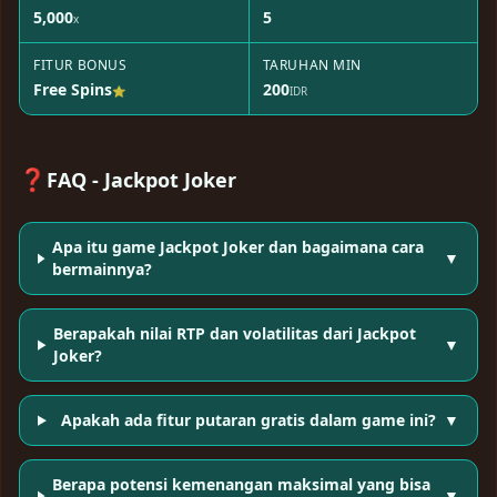
5,000
5
x
FITUR BONUS
TARUHAN MIN
Free Spins
200
⭐
IDR
❓
FAQ - Jackpot Joker
Apa itu game Jackpot Joker dan bagaimana cara
▼
bermainnya?
Berapakah nilai RTP dan volatilitas dari Jackpot
▼
Joker?
Apakah ada fitur putaran gratis dalam game ini?
▼
Berapa potensi kemenangan maksimal yang bisa
▼