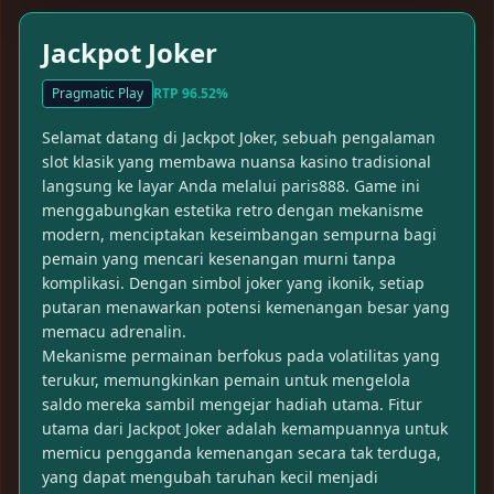
▶
Jackpot Joker
Pragmatic Play
RTP 96.52%
Selamat datang di Jackpot Joker, sebuah pengalaman
slot klasik yang membawa nuansa kasino tradisional
langsung ke layar Anda melalui paris888. Game ini
menggabungkan estetika retro dengan mekanisme
modern, menciptakan keseimbangan sempurna bagi
pemain yang mencari kesenangan murni tanpa
komplikasi. Dengan simbol joker yang ikonik, setiap
putaran menawarkan potensi kemenangan besar yang
memacu adrenalin.
Mekanisme permainan berfokus pada volatilitas yang
terukur, memungkinkan pemain untuk mengelola
saldo mereka sambil mengejar hadiah utama. Fitur
utama dari Jackpot Joker adalah kemampuannya untuk
memicu pengganda kemenangan secara tak terduga,
yang dapat mengubah taruhan kecil menjadi