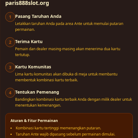
paris888slot.org
Pasang Taruhan Anda
1
Letakkan taruhan Anda pada area Ante untuk memulai putaran
permainan.
Terima Kartu
2
Pemain dan dealer masing-masing akan menerima dua kartu
tertutup.
Kartu Komunitas
3
Lima kartu komunitas akan dibuka di meja untuk membantu
membentuk kombinasi kartu terbaik.
Tentukan Pemenang
4
Bandingkan kombinasi kartu terbaik Anda dengan milik dealer untuk
menentukan kemenangan.
Aturan & Fitur Permainan
Kombinasi kartu tertinggi memenangkan putaran.
Taruhan Ante wajib dipasang sebelum permainan dimulai.