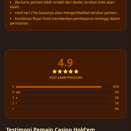
Jika kartu pemain lebih rendah dari dealer, taruhan Ante akan
kalah.
Hasil seri (Tie) biasanya akan mengembalikan taruhan pemain.
Kombinasi Royal Flush memberikan pembayaran tertinggi dalam
permainan.
4.9
⭐⭐⭐⭐⭐
3428 ULASAN PENGGUNA
5
92%
4
5%
3
2%
2
1%
1
0%
Testimoni Pemain Casino Hold'em