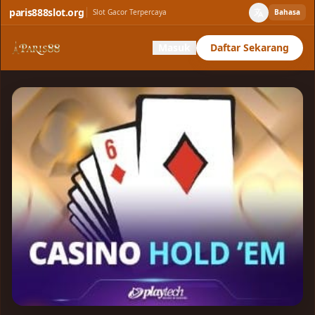
paris888slot.org
Slot Gacor Terpercaya
Bahasa
Masuk
Daftar Sekarang