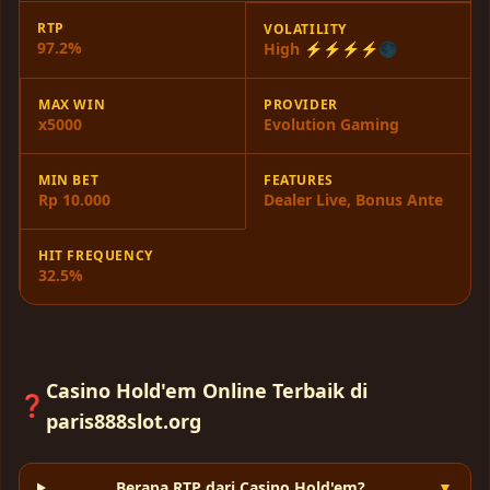
RTP
VOLATILITY
97.2%
High ⚡⚡⚡⚡🌑
MAX WIN
PROVIDER
x5000
Evolution Gaming
MIN BET
FEATURES
Rp 10.000
Dealer Live, Bonus Ante
HIT FREQUENCY
32.5%
Casino Hold'em Online Terbaik di
❓
paris888slot.org
Berapa RTP dari Casino Hold'em?
▼