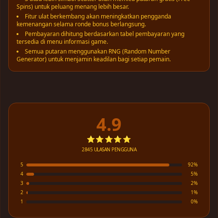
Spins) untuk peluang menang lebih besar.
Fitur ulat berkembang akan meningkatkan pengganda
kemenangan selama ronde bonus berlangsung.
Pembayaran dihitung berdasarkan tabel pembayaran yang
tersedia di menu informasi game.
Semua putaran menggunakan RNG (Random Number
Generator) untuk menjamin keadilan bagi setiap pemain.
4.9
⭐⭐⭐⭐⭐
2845 ULASAN PENGGUNA
5
92%
4
5%
3
2%
2
1%
1
0%