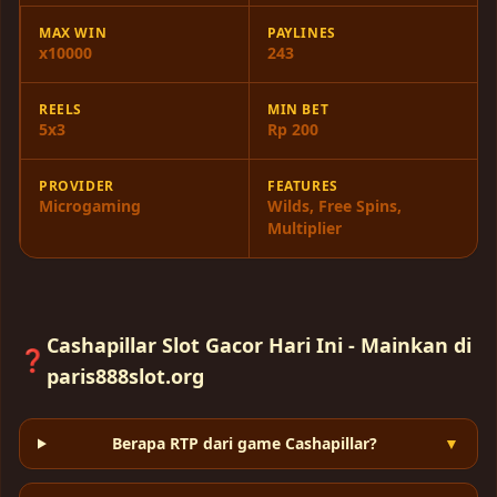
MAX WIN
PAYLINES
x10000
243
REELS
MIN BET
5x3
Rp 200
PROVIDER
FEATURES
Microgaming
Wilds, Free Spins,
Multiplier
Cashapillar Slot Gacor Hari Ini - Mainkan di
❓
paris888slot.org
Berapa RTP dari game Cashapillar?
▼