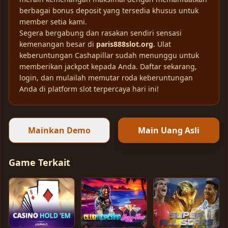
berbagai bonus deposit yang tersedia khusus untuk
member setia kami.
Segera bergabung dan rasakan sendiri sensasi
kemenangan besar di
paris888slot.org
. Ulat
keberuntungan Cashapillar sudah menunggu untuk
memberikan jackpot kepada Anda. Daftar sekarang,
login, dan mulailah memutar roda keberuntungan
Anda di platform slot terpercaya hari ini!
Mainkan Demo
Main Uang Asli
Game Terkait