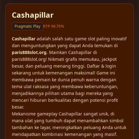
▶
Cashapillar
Pragmatic Play
RTP 96.75%
Cashapillar
adalah salah satu game slot paling inovatif
dan menguntungkan yang dapat Anda temukan di
paris888slot.org
. Mainkan Cashapillar di
paris888slot.org! Nikmati grafis memukau, jackpot
besar, dan peluang menang tinggi. Daftar & login
sekarang untuk kemenangan maksimal! Game ini
membawa pemain ke dunia penuh warna dengan
tema ulat raksasa yang membawa keberuntungan,
menjadikannya pilihan utama bagi mereka yang
mencari hiburan berkualitas dengan potensi profit
besar.
Mekanisme gameplay Cashapillar sangat unik, di
mana ulat yang tumbuh dapat menambahkan simbol
tambahan ke layar, meningkatkan peluang Anda untuk
mendapatkan kombinasi kemenangan yang masif.