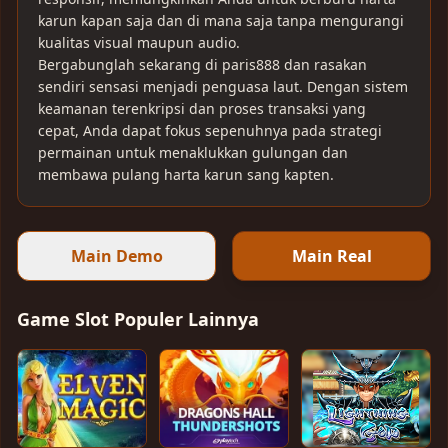
karun kapan saja dan di mana saja tanpa mengurangi
kualitas visual maupun audio.
Bergabunglah sekarang di paris888 dan rasakan
sendiri sensasi menjadi penguasa laut. Dengan sistem
keamanan terenkripsi dan proses transaksi yang
cepat, Anda dapat fokus sepenuhnya pada strategi
permainan untuk menaklukkan gulungan dan
membawa pulang harta karun sang kapten.
Main Demo
Main Real
Game Slot Populer Lainnya