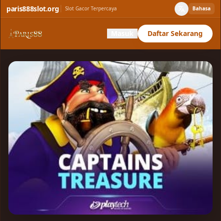
paris888slot.org
Slot Gacor Terpercaya
Bahasa
Masuk
Daftar Sekarang