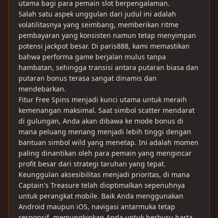
utama bagi para pemain slot berpengalaman.
Salah satu aspek unggulan dari judul ini adalah
volatilitasnya yang seimbang, memberikan ritme
pembayaran yang konsisten namun tetap menyimpan
potensi jackpot besar. Di paris888, kami memastikan
bahwa performa game berjalan mulus tanpa
hambatan, sehingga transisi antara putaran biasa dan
putaran bonus terasa sangat dinamis dan
mendebarkan.
Fitur Free Spins menjadi kunci utama untuk meraih
kemenangan maksimal. Saat simbol scatter mendarat
di gulungan, Anda akan dibawa ke mode bonus di
mana peluang menang menjadi lebih tinggi dengan
bantuan simbol wild yang menetap. Ini adalah momen
paling dinantikan oleh para pemain yang mengincar
profit besar dari strategi taruhan yang tepat.
Keunggulan aksesibilitas menjadi prioritas, di mana
Captain's Treasure telah dioptimalkan sepenuhnya
untuk perangkat mobile. Baik Anda menggunakan
Android maupun iOS, navigasi antarmuka tetap
responsif, memungkinkan Anda untuk berburu harta