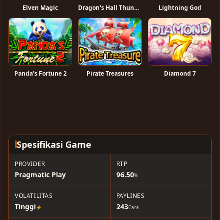
Elven Magic
Dragon's Hall Thundershots
Lightning God
Panda's Fortune 2
Pirate Treasures
Diamond 7
Spesifikasi Game
PROVIDER
RTP
Pragmatic Play
96.50
%
VOLATILITAS
PAYLINES
Tinggi
243
⚡
Cara