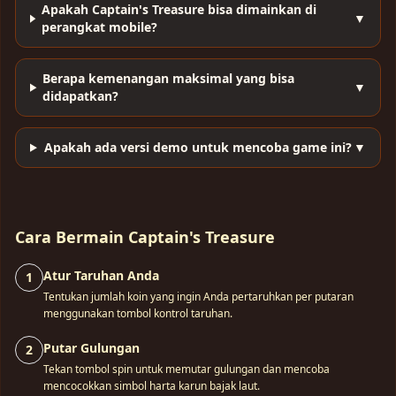
Apakah Captain's Treasure bisa dimainkan di
▼
perangkat mobile?
Berapa kemenangan maksimal yang bisa
▼
didapatkan?
Apakah ada versi demo untuk mencoba game ini?
▼
Cara Bermain Captain's Treasure
Atur Taruhan Anda
1
Tentukan jumlah koin yang ingin Anda pertaruhkan per putaran
menggunakan tombol kontrol taruhan.
Putar Gulungan
2
Tekan tombol spin untuk memutar gulungan dan mencoba
mencocokkan simbol harta karun bajak laut.