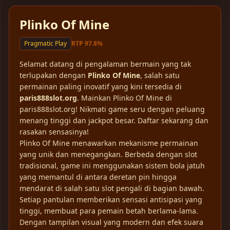
▶
Plinko Of Mine
Pragmatic Play
RTP 97.8%
Selamat datang di pengalaman bermain yang tak
terlupakan dengan
Plinko Of Mine
, salah satu
permainan paling inovatif yang kini tersedia di
paris888slot.org
. Mainkan Plinko Of Mine di
paris888slot.org! Nikmati game seru dengan peluang
menang tinggi dan jackpot besar. Daftar sekarang dan
rasakan sensasinya!
Plinko Of Mine menawarkan mekanisme permainan
yang unik dan menegangkan. Berbeda dengan slot
tradisional, game ini menggunakan sistem bola jatuh
yang memantul di antara deretan pin hingga
mendarat di salah satu slot pengali di bagian bawah.
Setiap pantulan memberikan sensasi antisipasi yang
tinggi, membuat para pemain betah berlama-lama.
Dengan tampilan visual yang modern dan efek suara