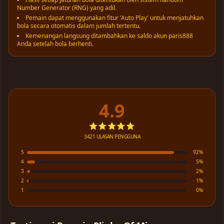
Number Generator (RNG) yang adil.
Pemain dapat menggunakan fitur 'Auto Play' untuk menjatuhkan
bola secara otomatis dalam jumlah tertentu.
Kemenangan langsung ditambahkan ke saldo akun paris888
Anda setelah bola berhenti.
4.9
⭐⭐⭐⭐⭐
3421 ULASAN PENGGUNA
5
92%
4
5%
3
2%
2
1%
1
0%