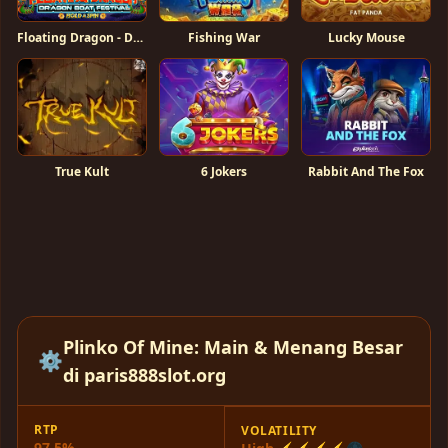
Floating Dragon - Dragon Boat Festival
Fishing War
Lucky Mouse
True Kult
6 Jokers
Rabbit And The Fox
Plinko Of Mine: Main & Menang Besar
⚙️
di paris888slot.org
RTP
VOLATILITY
97.5%