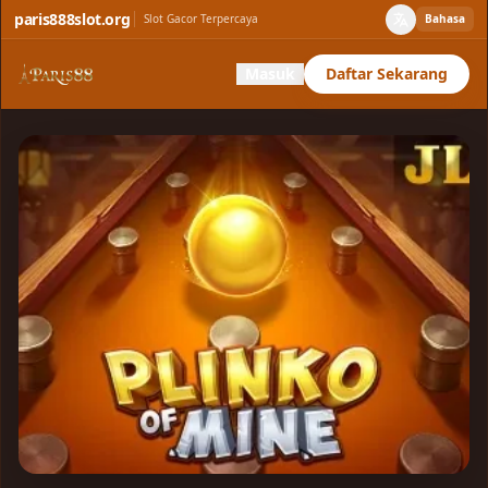
paris888slot.org
Slot Gacor Terpercaya
Bahasa
Masuk
Daftar Sekarang