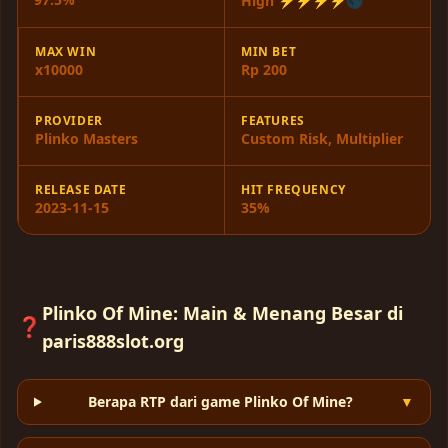
High ⚡⚡⚡⚡🌑
MAX WIN
MIN BET
x10000
Rp 200
PROVIDER
FEATURES
Plinko Masters
Custom Risk, Multiplier
RELEASE DATE
HIT FREQUENCY
2023-11-15
35%
Plinko Of Mine: Main & Menang Besar di
❓
paris888slot.org
Berapa RTP dari game Plinko Of Mine?
▼