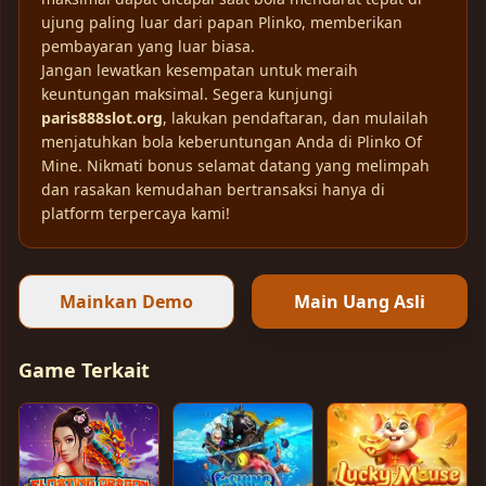
ujung paling luar dari papan Plinko, memberikan
pembayaran yang luar biasa.
Jangan lewatkan kesempatan untuk meraih
keuntungan maksimal. Segera kunjungi
paris888slot.org
, lakukan pendaftaran, dan mulailah
menjatuhkan bola keberuntungan Anda di Plinko Of
Mine. Nikmati bonus selamat datang yang melimpah
dan rasakan kemudahan bertransaksi hanya di
platform terpercaya kami!
Mainkan Demo
Main Uang Asli
Game Terkait