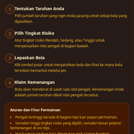
Tentukan Taruhan Anda
1
Pilih jumlah taruhan yang ingin Anda pasang untuk setiap bola yang
dijatuhkan.
Pilih Tingkat Risiko
2
Atur tingkat risiko (Rendah, Sedang, atau Tinggi) untuk
menyesuaikan nilai pengali di bagian bawah.
Lepaskan Bola
3
Klik tombol putar untuk menjatuhkan bola dan lihat ke mana bola
tersebut memantul melalui pin.
Klaim Kemenangan
4
Bola akan mendarat di salah satu slot pengali. Kemenangan Anda
adalah jumlah taruhan dikali nilai pengali tersebut.
Aturan dan Fitur Permainan
Pengali tertinggi berada di bagian tepi luar papan permainan.
Semakin tinggi tingkat risiko yang dipilih, semakin besar potensi
kemenangan di sisi tepi.
Hasil setiap jatuhan bola ditentukan oleh sistem Random